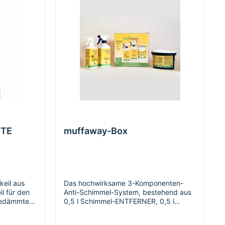
h stets
Vermischen des Materials per Hand mit
onen
Spachtel oder Maurerkelle; elektrische
auf Anfrage
Geräte vermeiden. Vorteile:- hohe
nAchtung:
Alkalität verhindert Schimmelbildung
f
dauerhaft- sehr diffusionsoffen- frei von
VOCDATENBLATT Kalk-Glättspachtel
muffaway
TTE
muffaway-Box
eil aus
Das hochwirksame 3-Komponenten-
l für den
Anti-Schimmel-System, bestehend aus
gedämmter
0,5 l Schimmel-ENTFERNER, 0,5 l
dete
Schimmel-STOP und 1 l Anti-Schimmel-
r Decke. -
FARBE. Die ökologische und chlorfreie