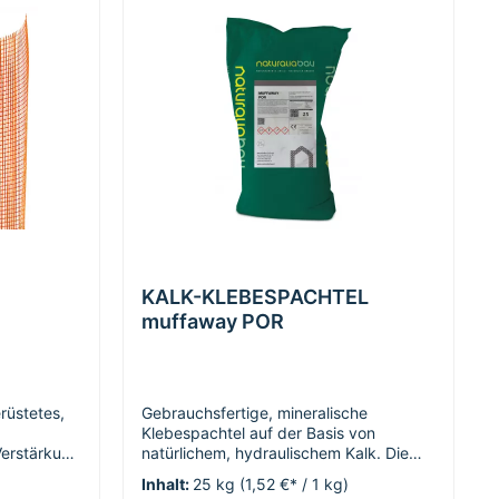
KALK-KLEBESPACHTEL
muffaway POR
rüstetes,
Gebrauchsfertige, mineralische
Klebespachtel auf der Basis von
Verstärkung
natürlichem, hydraulischem Kalk. Die
muffaway® KALK-KLEBESPACHTEL
)
Inhalt:
25 kg
(1,52 €* / 1 kg)
ch und im
eignet sich zum Verkleben auf