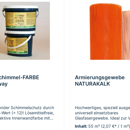
Schimmel-FARBE
Armierungsgewebe
way
NATURAKALK
nder Schimmelschutz durch
Hochwertiges, speziell ausge
Wert (> 12)! Lösemittelfreie,
universell einsetzbares
ktive Innenwandfarbe mit
Glasfasergewebe. Ideal zur 
ckkraft auf Sumpfkalkbasis.
von bestehenden und neuen
Inhalt:
55 m²
(2,07 €* / 1 m²
cht zu verarbeiten. Wird
Putzsystemen im Innenberei