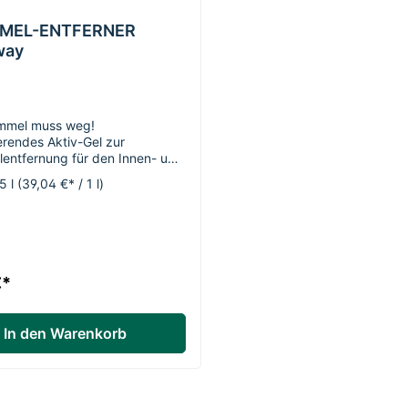
MEL-ENTFERNER
way
mmel muss weg!
erendes Aktiv-Gel zur
entfernung für den Innen- und
ich: Vorteile: - desinfizierend,
5 l
(39,04 €* / 1 l)
l- und chlorfrei- anwendbar für
n- entfernt zuverlässig
 auf Fliesen, Wänden, Holz
soff, auch in
umen.Das desinfizierende
y® Schimmel-ENTFERNER
€*
 wird auf befallene Flächen
üht. Nach der Einwirkungszeit
ie Rückstände mit einem
In den Warenkorb
oder einer Bürste
ht und entfernt werden.
, sparsame Anwendung durch
ische Sprühflasche. Wir
n die nachfolgende