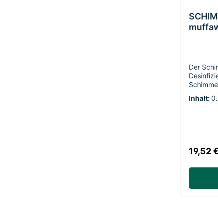
SCHIM
muffa
Der Schi
Desinfizi
Schimmel
Außenbere
Inhalt:
0.
lösemitte
jederman
Schimmel
und Kunst
Feuchträ
muffawa
19,52 
Aktiv-Gel
aufgespr
können d
Schwamm 
abgewisc
Einfache
die prakt
empfehle