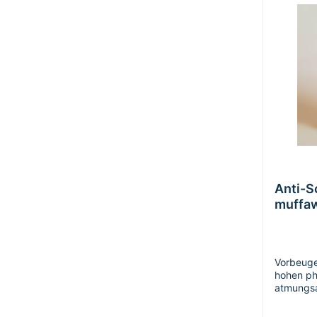
Anti-
muffa
Vorbeuge
hohen ph-
atmungsa
hoher De
Kinderlei