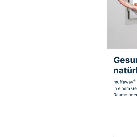
Gesu
natür
®
muffaway
in einem Ge
Räume oder 