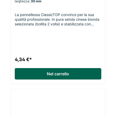
larghezza:
30 mm
La pennellessa ClassicTOP convince per la sua
qualità professionale. In pura setola cinese bionda
selezionata (bollita 2 volte) e stabilizzata con
setole sintetiche. Ghiera nichelata e manico in
legno grezzo. Il manico ergonomico in legno di
faggio assicura una grande maneggevolezza e un
lavoro preciso. Utilizzo: ideale per idropitture,
vernci e smalti per
legno.larghezza/spessore/lunghezza delle setole-
30 mm/17 mm/ 43 mm- 40 mm/19 mm/ 48
4,34 €*
mm- 60 mm/22 mm/ 54 mm
Nel carrello