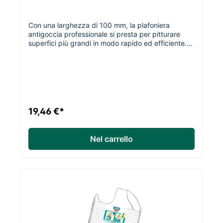
Con una larghezza di 100 mm, la plafoniera
antigoccia professionale si presta per pitturare
superfici più grandi in modo rapido ed efficiente.
Componenti di alta qualità, come il manico
ergonomico in legno di faggio grezzo, pura setola
cinese bionda selezionata (bollita 2 volte) e
stabilizzata con setole sintetiche.
larghezza/spessore/lunghezza delle setole100
mm/ 30 mm/ 65 mm
19,46 €*
Nel carrello