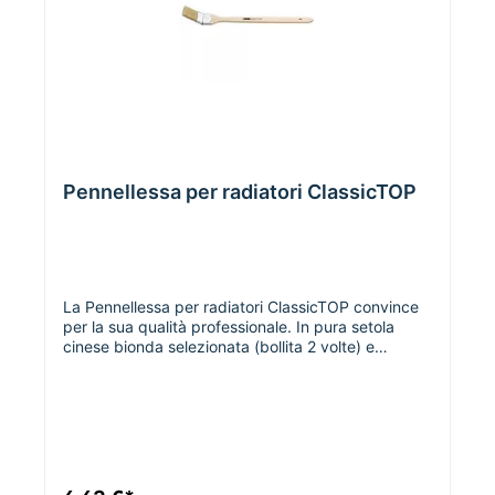
Pennellessa per radiatori ClassicTOP
La Pennellessa per radiatori ClassicTOP convince
per la sua qualità professionale. In pura setola
cinese bionda selezionata (bollita 2 volte) e
stabilizzata con setole sintetiche. Ghiera nichelata
e manico in legno grezzo. Il lungo manico in legno
di faggio consente di lavorare senza problemi
anche in punti difficili da raggiungere o ai bordi di
pareti e soffitti.larghezza/spessore/lunghezza
della setola50 mm/9 mm/ 49 mm